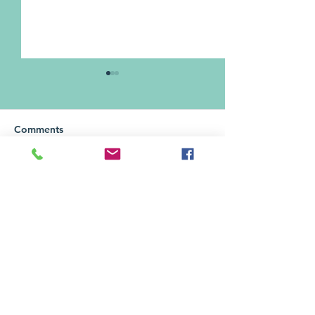
Comments
Write a comment...
Guam Economic
Guam Small Bus
Development Authority
Pandemic Assis
Local Employers'
Grant Program 
Assistance
스몰 비지니스 
Program(LEAP)
원 보조금프로그램
Contact Us
Application
1000 Pale San Vitores Rd.
Tumon, Guam 96913